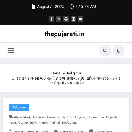
Skip
August 5, 2026
8:15:25 AM
to
content
thegujarati.in
Home
Religious
દશેરા પર બનવા જઈ રહ્યો છે શુભ સંયોગ, ત્રણ રાશિને જબરદસ્ત ફાયદા,
દરેક ક્ષેત્રમાં મળશે સફળતા
Religious
,
,
,
,
,
,
Ahmedabad
Amdavad
Dussehra
Gift City
Gujarat
Gujarat Live
Gujarati
,
,
,
,
News
Gujarati Rashi
Kutch
Rashifal
The Gujarati
Mojegujarat@gmail.com
October 11, 2024
0 Comments