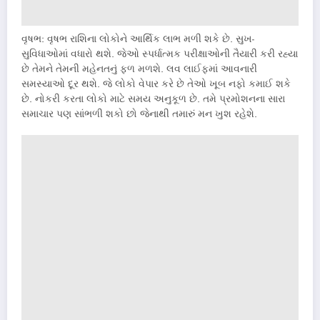
વૃષભ: વૃષભ રાશિના લોકોને આર્થિક લાભ મળી શકે છે. સુખ-
સુવિધાઓમાં વધારો થશે. જેઓ સ્પર્ધાત્મક પરીક્ષાઓની તૈયારી કરી રહ્યા
છે તેમને તેમની મહેનતનું ફળ મળશે. લવ લાઈફમાં આવનારી
સમસ્યાઓ દૂર થશે. જે લોકો વેપાર કરે છે તેઓ ખૂબ નફો કમાઈ શકે
છે. નોકરી કરતા લોકો માટે સમય અનુકૂળ છે. તમે પ્રમોશનના સારા
સમાચાર પણ સાંભળી શકો છો જેનાથી તમારું મન ખુશ રહેશે.