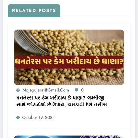
RELATED POSTS
Mojegujarat@gmail.com
0
ધનતેરસ પર કેમ ખરીદાય છે ધાણા? લક્ષ્મીજી
સાથે જોડાયેલો છે ઉપાય, ચમકાવી દેશે નસીબ
October 19, 2024