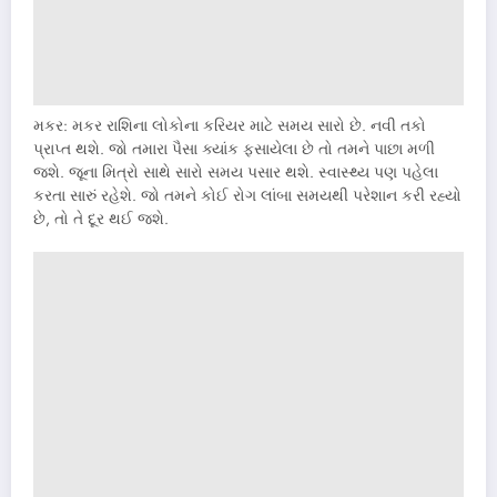
મકર: મકર રાશિના લોકોના કરિયર માટે સમય સારો છે. નવી તકો
પ્રાપ્ત થશે. જો તમારા પૈસા ક્યાંક ફસાયેલા છે તો તમને પાછા મળી
જશે. જૂના મિત્રો સાથે સારો સમય પસાર થશે. સ્વાસ્થ્ય પણ પહેલા
કરતા સારું રહેશે. જો તમને કોઈ રોગ લાંબા સમયથી પરેશાન કરી રહ્યો
છે, તો તે દૂર થઈ જશે.