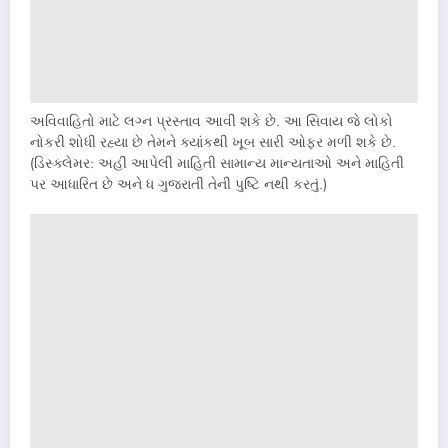
અવિવાહિતો માટે લગ્ન પ્રસ્તાવ આવી શકે છે. આ સિવાય જે લોકો
નોકરી શોધી રહ્યા છે તેમને ક્યાંકથી ખૂબ સારી ઓફર મળી શકે છે.
(ડિસ્ક્લેમર: અહીં આપેલી માહિતી સામાન્ય માન્યતાઓ અને માહિતી
પર આધારિત છે અને ધ ગુજરાતી તેની પુષ્ટિ નથી કરતું.)