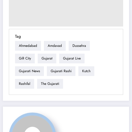
Tag
Ahmedabad
Amdavad
Dussehra
Gift City
Gujarat
Gujarat Live
Gujarati News
Gujarati Rashi
Kutch
Rashifal
The Gujarati