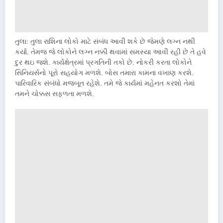
તુલા: તુલા રાશિના લોકો માટે સંબંધ આવી શકે છે જેમણે લગ્ન નથી
કર્યા. તેમજ જે લોકોને લગ્ન નક્કી થવામાં સમસ્યા આવી રહી છે તે હવે
દુર થઇ જશે. કાર્યક્ષેત્રમાં પ્રગતિની તકો છે. નોકરી કરતા લોકોને
સિનિયર્સનો પૂરો સહયોગ મળશે. બોસ તમારા કામના વખાણ કરશે.
પારિવારિક સંબંધો મજબૂત રહેશે. તમે જે કાર્યમાં મહેનત કરશો તેમાં
તમને ચોક્કસ સફળતા મળશે.