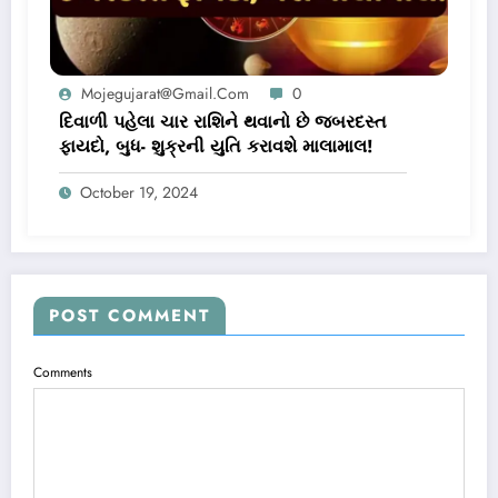
Mojegujarat@gmail.com
0
દિવાળી પહેલા ચાર રાશિને થવાનો છે જબરદસ્ત
ફાયદો, બુધ- શુક્રની યુતિ કરાવશે માલામાલ!
October 19, 2024
POST COMMENT
Comments