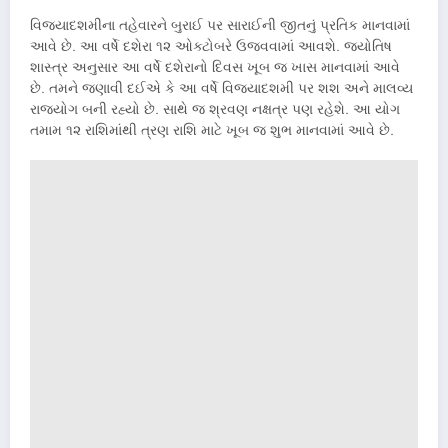
વિજયાદશમીના તહેવારને બુરાઈ પર સારાઈની જીતનું પ્રતિક માનવામાં
આવે છે. આ વર્ષે દશેરા ૧૨ ઓક્ટોબરે ઉજવવામાં આવશે. જ્યોતિષ
શાસ્ત્ર અનુસાર આ વર્ષે દશેરાનો દિવસ ખૂબ જ ખાસ માનવામાં આવે
છે. તમને જણાવી દઈએ કે આ વર્ષે વિજયાદશમી પર શશ અને માલવ્ય
રાજયોગ બની રહ્યો છે. સાથે જ શ્રવણ નક્ષત્ર પણ રહેશે. આ યોગ
તમામ ૧૨ રાશિમાંથી ત્રણ રાશિ માટે ખૂબ જ શુભ માનવામાં આવે છે.