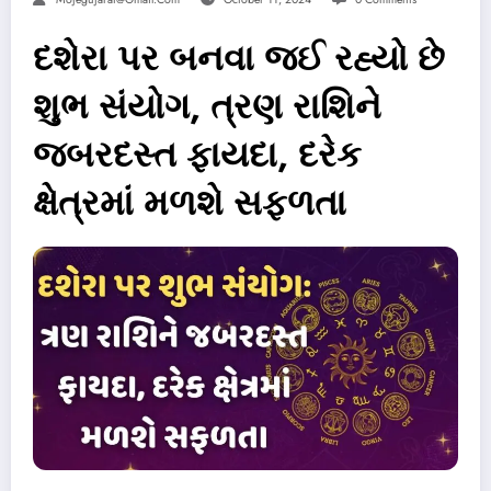
દશેરા પર બનવા જઈ રહ્યો છે
શુભ સંયોગ, ત્રણ રાશિને
જબરદસ્ત ફાયદા, દરેક
ક્ષેત્રમાં મળશે સફળતા