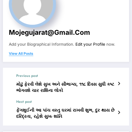
Mojegujarat@gmail.com
Add your Biographical Information.
Edit your Profile
now.
View All Posts
Previous post
મોઢું ફેરવી લેશે સુખ અને સૌભાગ્ય, ૧૧૮ દિવસ સુધી કષ્ટ
ભોગવશે ચાર રાશિના લોકો
Next post
ફેંગશુઈની આ પાંચ વસ્તુ ઘરમાં રાખવી શુભ, દુર થાય છે
દરિદ્રતા, રહેશે સુખ- શાંતિ