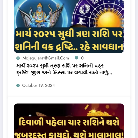
Mojegujarat@gmail.com
0
માર્ચ ૨૦૨૫ સુધી ત્રણ રાશિ પર શનિની વક્ર
દ્રષ્ટિ! જીભ અને ખિસ્સા પર લગાવી રાખો તાળું,
નહીંતર થઇ જશો બરબાદ
October 19, 2024