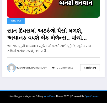
RELIGIOUS
સાત દિવસમાં અટકેલો પૈસો મળશે,
અચાનક વધશે બેંક બેલેન્સ.. વાંચો
આવનારા અઠવાડિયાનું રાશિફળ
આ સપ્તાહની શરૂઆત સૂર્યના ગોચરથી થઈ રહી છે. સૂર્ય કન્યા
રાશિમાં પ્રવેશ કરશે, આ પછી…
Mojegujarat@gmail.com
0 Comments
Read More
NewsBlogger - Magazine & Blog
WordPress
Theme 2026 | Powered By
SpiceThemes