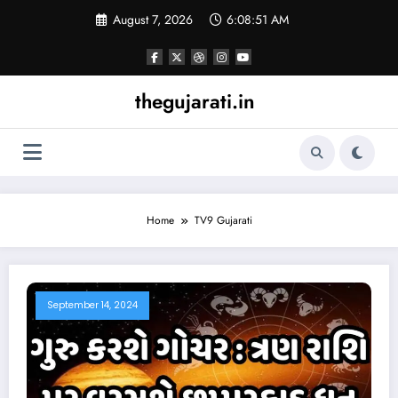
Skip
August 7, 2026
6:08:51 AM
to
content
thegujarati.in
Home
TV9 Gujarati
September 14, 2024