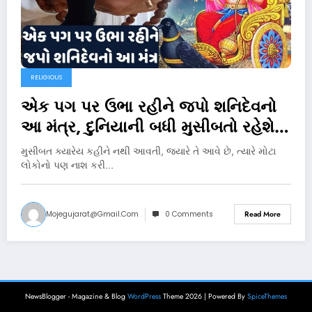
RELIGIOUS
એક પગ પર ઉભા રહીને જપો શનિદેવનો
આ મંત્ર, દુનિયાની બધી મુસીબતો રહેશે
દુર
મુસીબત ક્યારેય કહીને નથી આવતી, જ્યારે તે આવે છે, ત્યારે મોટા
લોકોનો પણ નાશ કરી…
Mojegujarat@gmail.com
0 Comments
Read More
NewsBlogger - Magazine & Blog
WordPress
Theme 2026 | Powered By
SpiceThemes