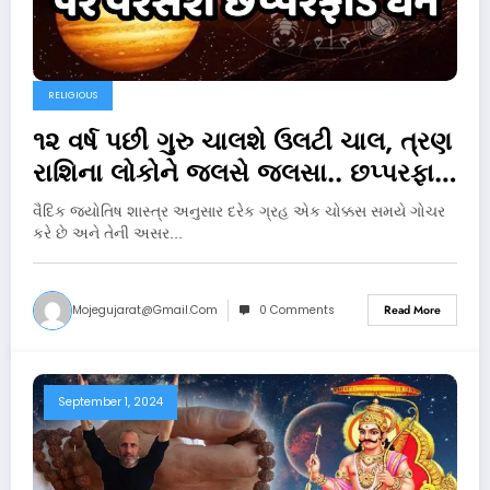
RELIGIOUS
૧૨ વર્ષ પછી ગુરુ ચાલશે ઉલટી ચાલ, ત્રણ
રાશિના લોકોને જલસે જલસા.. છપ્પરફાડ
વરસશે પૈસો
વૈદિક જ્યોતિષ શાસ્ત્ર અનુસાર દરેક ગ્રહ એક ચોક્કસ સમયે ગોચર
કરે છે અને તેની અસર…
Mojegujarat@gmail.com
0 Comments
Read More
September 1, 2024