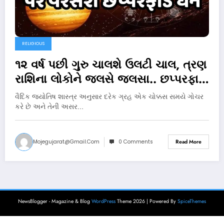
RELIGIOUS
૧૨ વર્ષ પછી ગુરુ ચાલશે ઉલટી ચાલ, ત્રણ
રાશિના લોકોને જલસે જલસા.. છપ્પરફાડ
વરસશે પૈસો
વૈદિક જ્યોતિષ શાસ્ત્ર અનુસાર દરેક ગ્રહ એક ચોક્કસ સમયે ગોચર
કરે છે અને તેની અસર…
Mojegujarat@gmail.com
0 Comments
Read More
NewsBlogger - Magazine & Blog
WordPress
Theme 2026 | Powered By
SpiceThemes