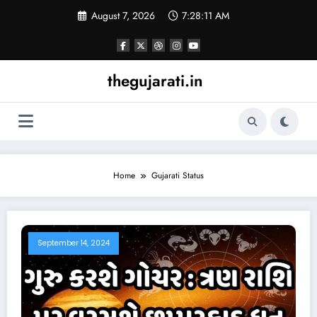
Skip
August 7, 2026
7:28:11 AM
to
content
thegujarati.in
Home
Gujarati Status
September 14, 2024